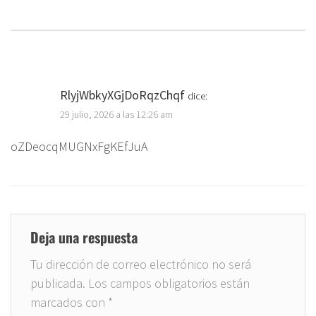
RlyjWbkyXGjDoRqzChqf
dice:
29 julio, 2026 a las 12:26 am
oZDeocqMUGNxFgKEfJuA
Deja una respuesta
Tu dirección de correo electrónico no será
publicada.
Los campos obligatorios están
marcados con
*